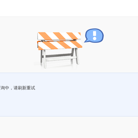
查询中，请刷新重试