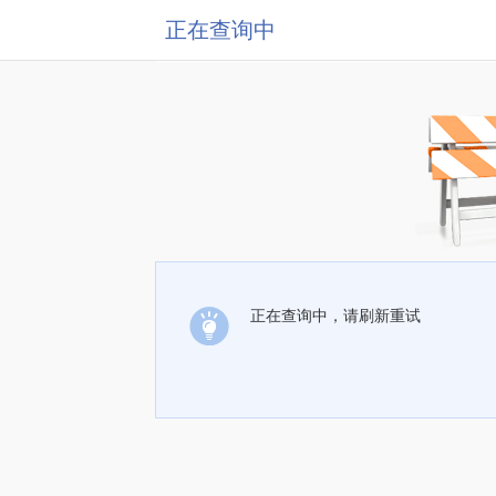
正在查询中
正在查询中，请刷新重试