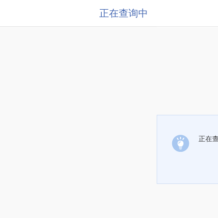
正在查询中
正在