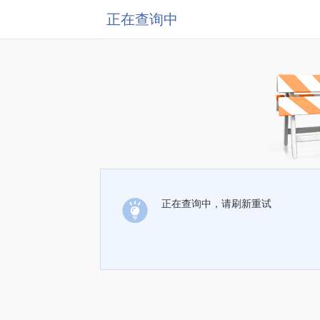
正在查询中
正在查询中，请刷新重试