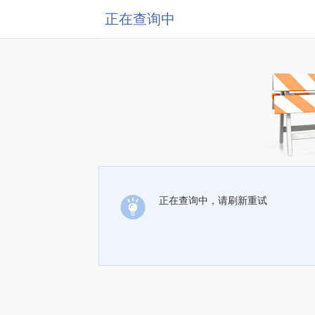
正在查询中
正在查询中，请刷新重试